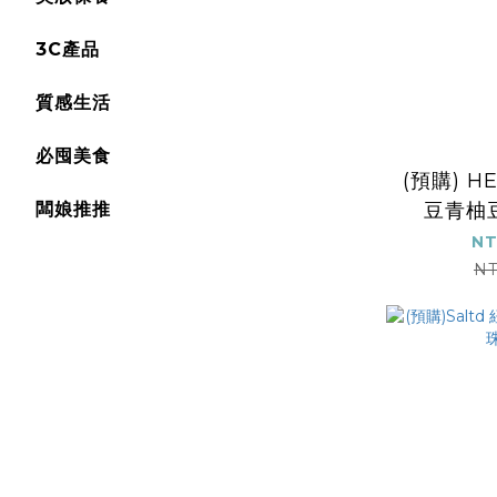
3C產品
質感生活
必囤美食
(預購) H
闆娘推推
豆青柚
1
NT
NT