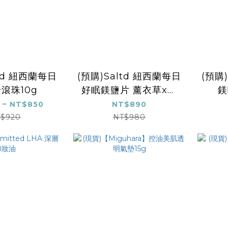
ltd 紐西蘭每日
(預購)Saltd 紐西蘭每日
(預購
滾珠10g
好眠鎂鹽片 薰衣草x洋
鎂
甘菊
 ~ NT$850
NT$890
$920
NT$980