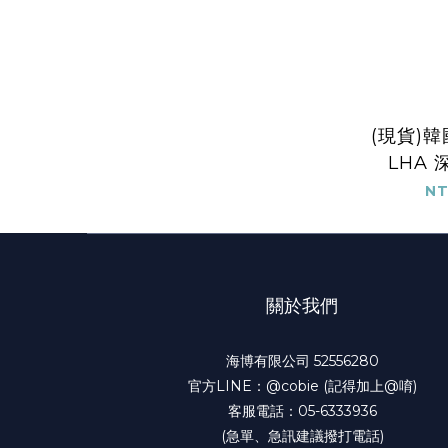
(現貨)韓國
LHA
NT
關於我們
海博有限公司 52556280
官方LINE：@cobie (記得加上@唷)
客服電話：05-6333936
(急單、急訊建議撥打電話)