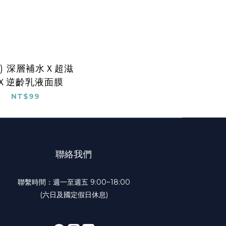
貨) 深層補水Ｘ超滋
Ｘ逆齡乳液面膜
NT$99
聯絡我們
聯繫時間：週一至週五 9:00~18:00
(六日及國定假日休息)